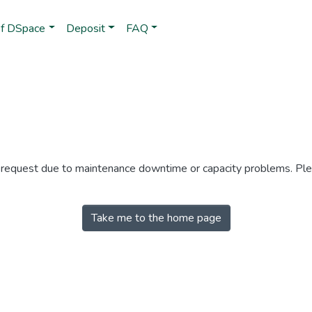
of DSpace
Deposit
FAQ
r request due to maintenance downtime or capacity problems. Plea
Take me to the home page