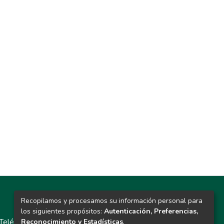
Recopilamos y procesamos su información personal para
Contacto
los siguientes propósitos:
Autenticación, Preferencias,
Teléfono: 913986562 / 6643 / 6633 / 8766
Reconocimiento y Estadísticas
.