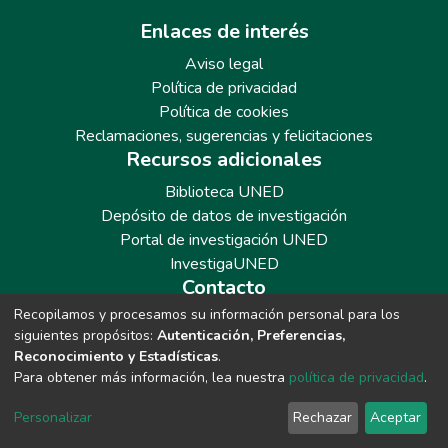
Enlaces de interés
Aviso legal
Política de privacidad
Política de cookies
Reclamaciones, sugerencias y felicitaciones
Recursos adicionales
Biblioteca UNED
Depósito de datos de investigación
Portal de investigación UNED
InvestigaUNED
Contacto
Recopilamos y procesamos su información personal para los
Teléfono: 913986562 / 6643 / 6633 / 8766
siguientes propósitos:
Autenticación, Preferencias,
Correo: repositoriobiblioteca@adm.uned.es
Reconocimiento y Estadísticas
.
Para obtener más información, lea nuestra
política de privacidad
.
Personalizar
Rechazar
Aceptar