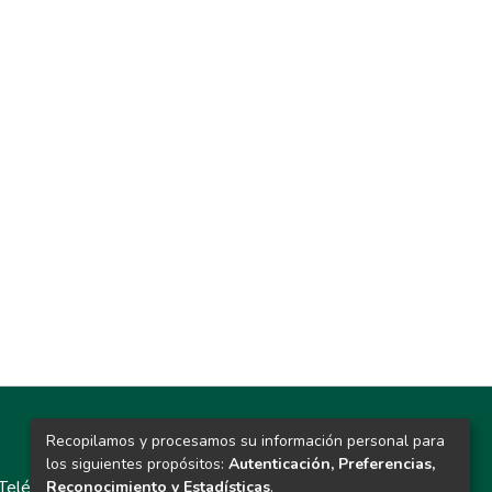
Recopilamos y procesamos su información personal para
Contacto
los siguientes propósitos:
Autenticación, Preferencias,
Teléfono: 913986562 / 6643 / 6633 / 8766
Reconocimiento y Estadísticas
.