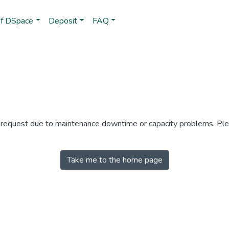
of DSpace
Deposit
FAQ
r request due to maintenance downtime or capacity problems. Plea
Take me to the home page