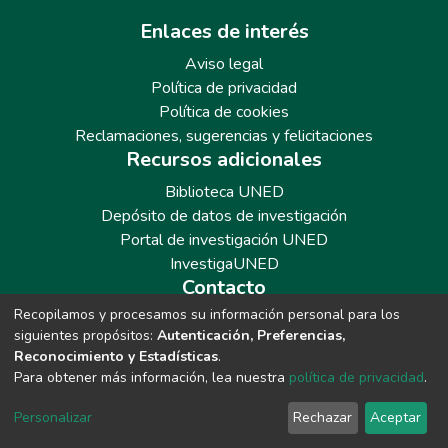
Enlaces de interés
Aviso legal
Política de privacidad
Política de cookies
Reclamaciones, sugerencias y felicitaciones
Recursos adicionales
Biblioteca UNED
Depósito de datos de investigación
Portal de investigación UNED
InvestigaUNED
Contacto
Recopilamos y procesamos su información personal para los
Teléfono: 913986562 / 6643 / 6633 / 8766
siguientes propósitos:
Autenticación, Preferencias,
Correo: repositoriobiblioteca@adm.uned.es
Reconocimiento y Estadísticas
.
Para obtener más información, lea nuestra
política de privacidad
.
Personalizar
Rechazar
Aceptar