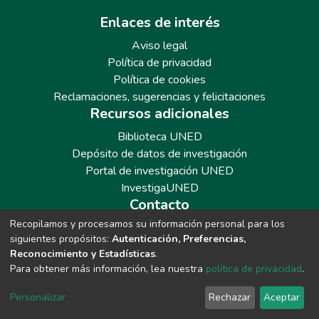
Enlaces de interés
Aviso legal
Política de privacidad
Política de cookies
Reclamaciones, sugerencias y felicitaciones
Recursos adicionales
Biblioteca UNED
Depósito de datos de investigación
Portal de investigación UNED
InvestigaUNED
Contacto
Recopilamos y procesamos su información personal para los
Teléfono: 913986562 / 6643 / 6633 / 8766
siguientes propósitos:
Autenticación, Preferencias,
Correo: repositoriobiblioteca@adm.uned.es
Reconocimiento y Estadísticas
.
Para obtener más información, lea nuestra
política de privacidad
.
Personalizar
Rechazar
Aceptar