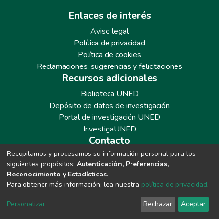
Enlaces de interés
Aviso legal
Política de privacidad
Política de cookies
Reclamaciones, sugerencias y felicitaciones
Recursos adicionales
Biblioteca UNED
Depósito de datos de investigación
Portal de investigación UNED
InvestigaUNED
Contacto
Recopilamos y procesamos su información personal para los
Teléfono: 913986562 / 6643 / 6633 / 8766
siguientes propósitos:
Autenticación, Preferencias,
Correo: repositoriobiblioteca@adm.uned.es
Reconocimiento y Estadísticas
.
Para obtener más información, lea nuestra
política de privacidad
.
Personalizar
Rechazar
Aceptar