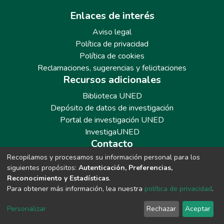
Enlaces de interés
Aviso legal
Política de privacidad
Política de cookies
Reclamaciones, sugerencias y felicitaciones
Recursos adicionales
Biblioteca UNED
Depósito de datos de investigación
Portal de investigación UNED
InvestigaUNED
Contacto
Recopilamos y procesamos su información personal para los
Teléfono: 913986562 / 6643 / 6633 / 8766
siguientes propósitos:
Autenticación, Preferencias,
Correo: repositoriobiblioteca@adm.uned.es
Reconocimiento y Estadísticas
.
Para obtener más información, lea nuestra
política de privacidad
.
Personalizar
Rechazar
Aceptar