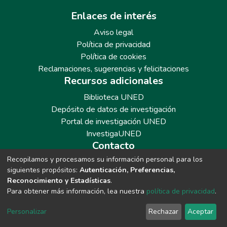
Enlaces de interés
Aviso legal
Política de privacidad
Política de cookies
Reclamaciones, sugerencias y felicitaciones
Recursos adicionales
Biblioteca UNED
Depósito de datos de investigación
Portal de investigación UNED
InvestigaUNED
Contacto
Recopilamos y procesamos su información personal para los
Teléfono: 913986562 / 6643 / 6633 / 8766
siguientes propósitos:
Autenticación, Preferencias,
Correo: repositoriobiblioteca@adm.uned.es
Reconocimiento y Estadísticas
.
Para obtener más información, lea nuestra
política de privacidad
.
Personalizar
Rechazar
Aceptar