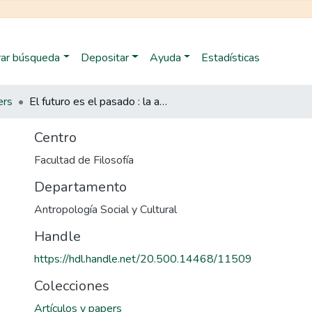
trar búsqueda
Depositar
Ayuda
Estadísticas
ers
El futuro es el pasado : la antropología como ciencia de la cultura y como ciencia del hombre
Centro
Facultad de Filosofía
Departamento
Antropología Social y Cultural
Handle
https://hdl.handle.net/20.500.14468/11509
Colecciones
Artículos y papers