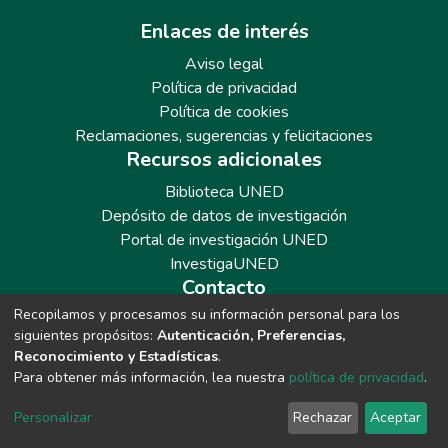
Enlaces de interés
Aviso legal
Política de privacidad
Política de cookies
Reclamaciones, sugerencias y felicitaciones
Recursos adicionales
Biblioteca UNED
Depósito de datos de investigación
Portal de investigación UNED
InvestigaUNED
Contacto
Recopilamos y procesamos su información personal para los
Teléfono: 913986562 / 6643 / 6633 / 8766
siguientes propósitos:
Autenticación, Preferencias,
Correo: repositoriobiblioteca@adm.uned.es
Reconocimiento y Estadísticas
.
Para obtener más información, lea nuestra
política de privacidad
.
Personalizar
Rechazar
Aceptar