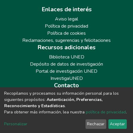
Enlaces de interés
Aviso legal
Política de privacidad
Política de cookies
Reclamaciones, sugerencias y felicitaciones
Recursos adicionales
Biblioteca UNED
Depósito de datos de investigación
Portal de investigación UNED
InvestigaUNED
Contacto
Recopilamos y procesamos su información personal para los
Teléfono: 913986562 / 6643 / 6633 / 8766
siguientes propósitos:
Autenticación, Preferencias,
Correo: repositoriobiblioteca@adm.uned.es
Reconocimiento y Estadísticas
.
Para obtener más información, lea nuestra
política de privacidad
.
Personalizar
Rechazar
Aceptar