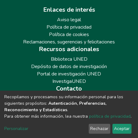
Enlaces de interés
Aviso legal
Política de privacidad
Política de cookies
Reclamaciones, sugerencias y felicitaciones
Recursos adicionales
Biblioteca UNED
Depósito de datos de investigación
Portal de investigación UNED
InvestigaUNED
Contacto
Recopilamos y procesamos su información personal para los
Teléfono: 913986562 / 6643 / 6633 / 8766
siguientes propósitos:
Autenticación, Preferencias,
Correo: repositoriobiblioteca@adm.uned.es
Reconocimiento y Estadísticas
.
Para obtener más información, lea nuestra
política de privacidad
.
Personalizar
Rechazar
Aceptar