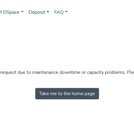
of DSpace
Deposit
FAQ
r request due to maintenance downtime or capacity problems. Plea
Take me to the home page