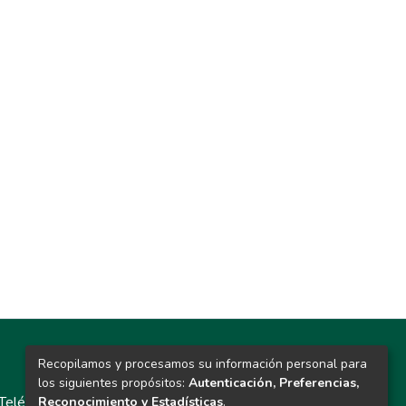
Recopilamos y procesamos su información personal para
Contacto
los siguientes propósitos:
Autenticación, Preferencias,
Teléfono: 913986562 / 6643 / 6633 / 8766
Reconocimiento y Estadísticas
.