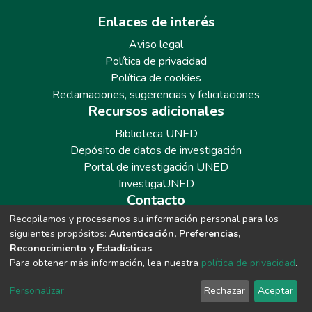
Enlaces de interés
Aviso legal
Política de privacidad
Política de cookies
Reclamaciones, sugerencias y felicitaciones
Recursos adicionales
Biblioteca UNED
Depósito de datos de investigación
Portal de investigación UNED
InvestigaUNED
Contacto
Recopilamos y procesamos su información personal para los
Teléfono: 913986562 / 6643 / 6633 / 8766
siguientes propósitos:
Autenticación, Preferencias,
Correo: repositoriobiblioteca@adm.uned.es
Reconocimiento y Estadísticas
.
Para obtener más información, lea nuestra
política de privacidad
.
Personalizar
Rechazar
Aceptar