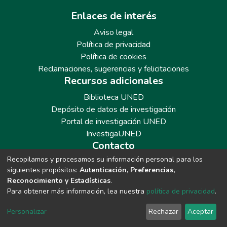
Enlaces de interés
Aviso legal
Política de privacidad
Política de cookies
Reclamaciones, sugerencias y felicitaciones
Recursos adicionales
Biblioteca UNED
Depósito de datos de investigación
Portal de investigación UNED
InvestigaUNED
Contacto
Recopilamos y procesamos su información personal para los
Teléfono: 913986562 / 6643 / 6633 / 8766
siguientes propósitos:
Autenticación, Preferencias,
Correo: repositoriobiblioteca@adm.uned.es
Reconocimiento y Estadísticas
.
Para obtener más información, lea nuestra
política de privacidad
.
Personalizar
Rechazar
Aceptar