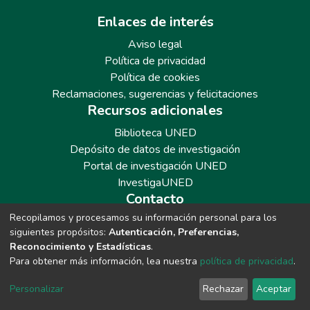
Enlaces de interés
Aviso legal
Política de privacidad
Política de cookies
Reclamaciones, sugerencias y felicitaciones
Recursos adicionales
Biblioteca UNED
Depósito de datos de investigación
Portal de investigación UNED
InvestigaUNED
Contacto
Recopilamos y procesamos su información personal para los
Teléfono: 913986562 / 6643 / 6633 / 8766
siguientes propósitos:
Autenticación, Preferencias,
Correo: repositoriobiblioteca@adm.uned.es
Reconocimiento y Estadísticas
.
Para obtener más información, lea nuestra
política de privacidad
.
Personalizar
Rechazar
Aceptar