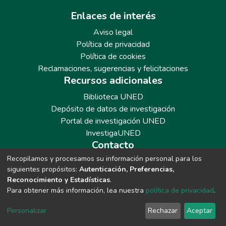
Enlaces de interés
Aviso legal
Política de privacidad
Política de cookies
Reclamaciones, sugerencias y felicitaciones
Recursos adicionales
Biblioteca UNED
Depósito de datos de investigación
Portal de investigación UNED
InvestigaUNED
Contacto
Recopilamos y procesamos su información personal para los
Teléfono: 913986562 / 6643 / 6633 / 8766
siguientes propósitos:
Autenticación, Preferencias,
Correo: repositoriobiblioteca@adm.uned.es
Reconocimiento y Estadísticas
.
Para obtener más información, lea nuestra
política de privacidad
.
Personalizar
Rechazar
Aceptar