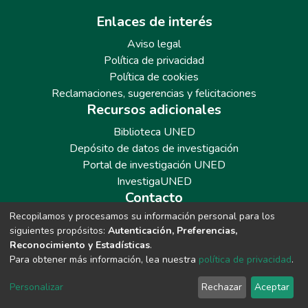
Enlaces de interés
Aviso legal
Política de privacidad
Política de cookies
Reclamaciones, sugerencias y felicitaciones
Recursos adicionales
Biblioteca UNED
Depósito de datos de investigación
Portal de investigación UNED
InvestigaUNED
Contacto
Recopilamos y procesamos su información personal para los
Teléfono: 913986562 / 6643 / 6633 / 8766
siguientes propósitos:
Autenticación, Preferencias,
Correo: repositoriobiblioteca@adm.uned.es
Reconocimiento y Estadísticas
.
Para obtener más información, lea nuestra
política de privacidad
.
Personalizar
Rechazar
Aceptar