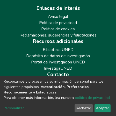
Enlaces de interés
Aviso legal
Política de privacidad
Política de cookies
Reclamaciones, sugerencias y felicitaciones
Recursos adicionales
Biblioteca UNED
Depósito de datos de investigación
Portal de investigación UNED
InvestigaUNED
Contacto
Recopilamos y procesamos su información personal para los
Teléfono: 913986562 / 6643 / 6633 / 8766
siguientes propósitos:
Autenticación, Preferencias,
Correo: repositoriobiblioteca@adm.uned.es
Reconocimiento y Estadísticas
.
Para obtener más información, lea nuestra
política de privacidad
.
Personalizar
Rechazar
Aceptar