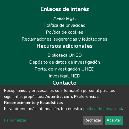
Enlaces de interés
Aviso legal
Política de privacidad
Política de cookies
Reclamaciones, sugerencias y felicitaciones
Recursos adicionales
Biblioteca UNED
Depósito de datos de investigación
Portal de investigación UNED
InvestigaUNED
Contacto
Recopilamos y procesamos su información personal para los
Teléfono: 913986562 / 6643 / 6633 / 8766
siguientes propósitos:
Autenticación, Preferencias,
Correo: repositoriobiblioteca@adm.uned.es
Reconocimiento y Estadísticas
.
Para obtener más información, lea nuestra
política de privacidad
.
Personalizar
Rechazar
Aceptar