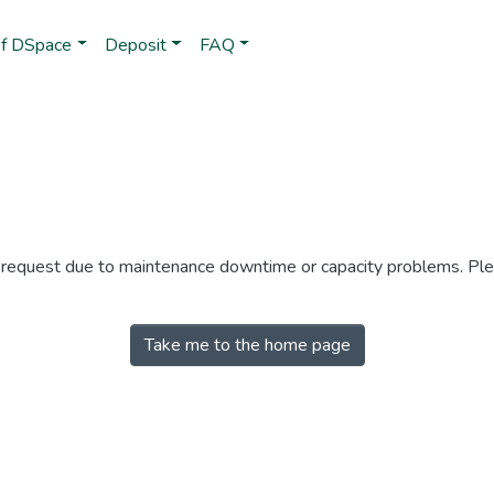
of DSpace
Deposit
FAQ
r request due to maintenance downtime or capacity problems. Plea
Take me to the home page