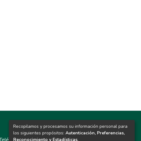
Recopilamos y procesamos su información personal para
Contacto
los siguientes propósitos:
Autenticación, Preferencias,
Teléfono: 913986562 / 6643 / 6633 / 8766
Reconocimiento y Estadísticas
.