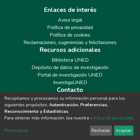
Enlaces de interés
Aviso legal
Política de privacidad
Política de cookies
Reclamaciones, sugerencias y felicitaciones
Recursos adicionales
Biblioteca UNED
Depósito de datos de investigación
Portal de investigación UNED
InvestigaUNED
Contacto
Recopilamos y procesamos su información personal para los
Teléfono: 913986562 / 6643 / 6633 / 8766
siguientes propósitos:
Autenticación, Preferencias,
Correo: repositoriobiblioteca@adm.uned.es
Reconocimiento y Estadísticas
.
Para obtener más información, lea nuestra
política de privacidad
.
Personalizar
Rechazar
Aceptar