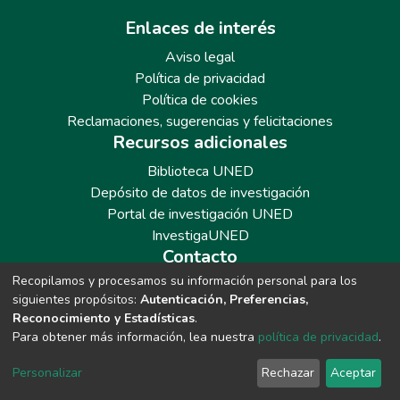
Enlaces de interés
Aviso legal
Política de privacidad
Política de cookies
Reclamaciones, sugerencias y felicitaciones
Recursos adicionales
Biblioteca UNED
Depósito de datos de investigación
Portal de investigación UNED
InvestigaUNED
Contacto
Recopilamos y procesamos su información personal para los
Teléfono: 913986562 / 6643 / 6633 / 8766
siguientes propósitos:
Autenticación, Preferencias,
Correo: repositoriobiblioteca@adm.uned.es
Reconocimiento y Estadísticas
.
Para obtener más información, lea nuestra
política de privacidad
.
Personalizar
Rechazar
Aceptar