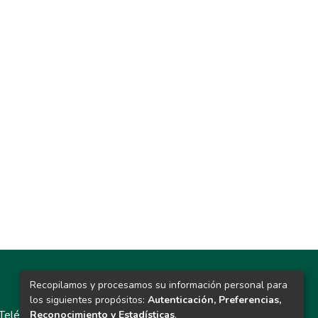
Recopilamos y procesamos su información personal para
Contacto
los siguientes propósitos:
Autenticación, Preferencias,
Teléfono: 913986562 / 6643 / 6633 / 8766
Reconocimiento y Estadísticas
.