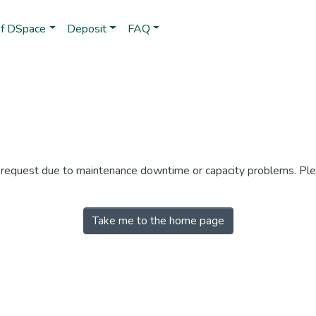
of DSpace
Deposit
FAQ
r request due to maintenance downtime or capacity problems. Plea
Take me to the home page