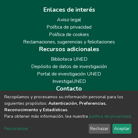
Enlaces de interés
Aviso legal
Política de privacidad
Política de cookies
Reclamaciones, sugerencias y felicitaciones
Recursos adicionales
Biblioteca UNED
Depósito de datos de investigación
Portal de investigación UNED
InvestigaUNED
Contacto
Recopilamos y procesamos su información personal para los
Teléfono: 913986562 / 6643 / 6633 / 8766
siguientes propósitos:
Autenticación, Preferencias,
Correo: repositoriobiblioteca@adm.uned.es
Reconocimiento y Estadísticas
.
Para obtener más información, lea nuestra
política de privacidad
.
Personalizar
Rechazar
Aceptar