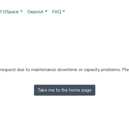
of DSpace
Deposit
FAQ
r request due to maintenance downtime or capacity problems. Plea
Take me to the home page