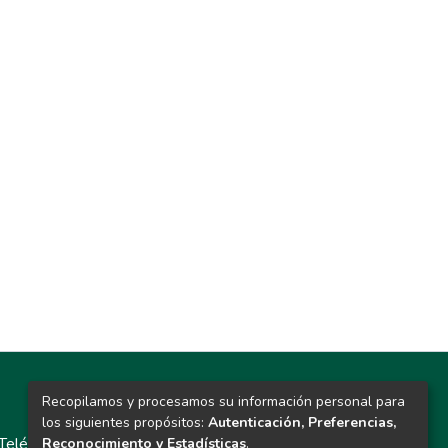
Recopilamos y procesamos su información personal para
Contacto
los siguientes propósitos:
Autenticación, Preferencias,
Teléfono: 913986562 / 6643 / 6633 / 8766
Reconocimiento y Estadísticas
.