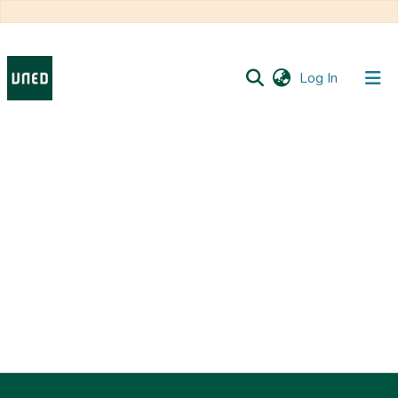
(current)
Log In
Collections
All of DSpace
Deposit
FAQ