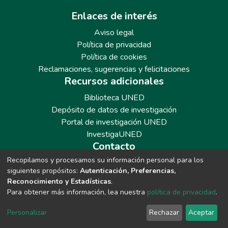
Enlaces de interés
Aviso legal
Política de privacidad
Política de cookies
Reclamaciones, sugerencias y felicitaciones
Recursos adicionales
Biblioteca UNED
Depósito de datos de investigación
Portal de investigación UNED
InvestigaUNED
Contacto
Recopilamos y procesamos su información personal para los
Teléfono: 913986562 / 6643 / 6633 / 8766
siguientes propósitos:
Autenticación, Preferencias,
Correo: repositoriobiblioteca@adm.uned.es
Reconocimiento y Estadísticas
.
Para obtener más información, lea nuestra
política de privacidad
.
Personalizar
Rechazar
Aceptar