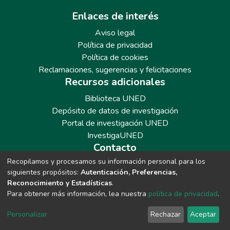
Enlaces de interés
Aviso legal
Política de privacidad
Política de cookies
Reclamaciones, sugerencias y felicitaciones
Recursos adicionales
Biblioteca UNED
Depósito de datos de investigación
Portal de investigación UNED
InvestigaUNED
Contacto
Recopilamos y procesamos su información personal para los
Teléfono: 913986562 / 6643 / 6633 / 8766
siguientes propósitos:
Autenticación, Preferencias,
Correo: repositoriobiblioteca@adm.uned.es
Reconocimiento y Estadísticas
.
Para obtener más información, lea nuestra
política de privacidad
.
Personalizar
Rechazar
Aceptar