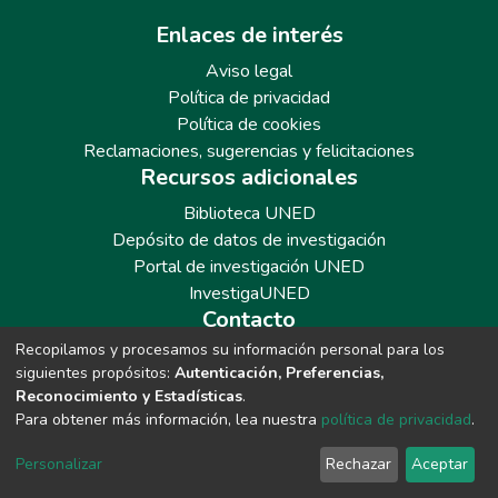
Enlaces de interés
Aviso legal
Política de privacidad
Política de cookies
Reclamaciones, sugerencias y felicitaciones
Recursos adicionales
Biblioteca UNED
Depósito de datos de investigación
Portal de investigación UNED
InvestigaUNED
Contacto
Recopilamos y procesamos su información personal para los
Teléfono: 913986562 / 6643 / 6633 / 8766
siguientes propósitos:
Autenticación, Preferencias,
Correo: repositoriobiblioteca@adm.uned.es
Reconocimiento y Estadísticas
.
Para obtener más información, lea nuestra
política de privacidad
.
Personalizar
Rechazar
Aceptar