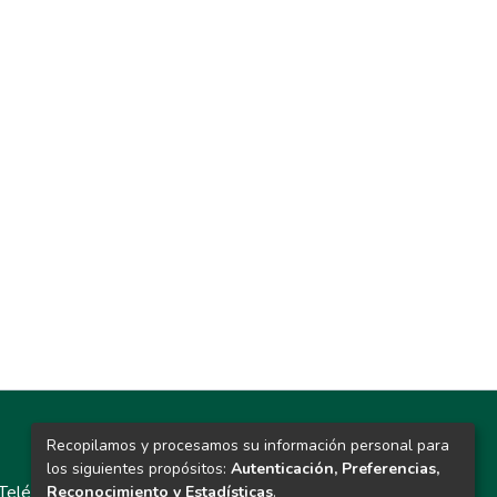
Recopilamos y procesamos su información personal para
Contacto
los siguientes propósitos:
Autenticación, Preferencias,
Teléfono: 913986562 / 6643 / 6633 / 8766
Reconocimiento y Estadísticas
.