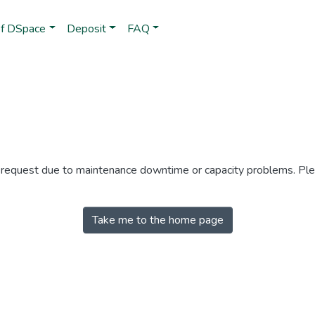
of DSpace
Deposit
FAQ
r request due to maintenance downtime or capacity problems. Plea
Take me to the home page