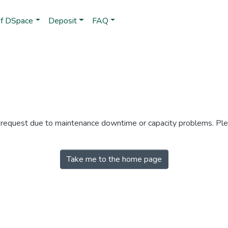
of DSpace
Deposit
FAQ
r request due to maintenance downtime or capacity problems. Plea
Take me to the home page