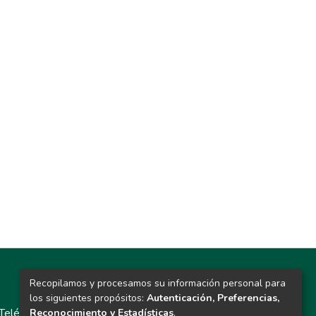
Recopilamos y procesamos su información personal para
Contacto
los siguientes propósitos:
Autenticación, Preferencias,
Teléfono: 913986562 / 6643 / 6633 / 8766
Reconocimiento y Estadísticas
.