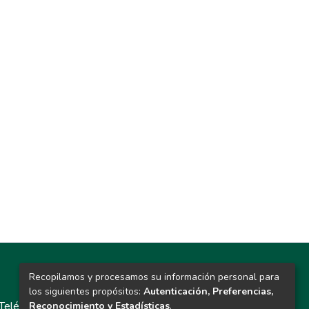
Recopilamos y procesamos su información personal para
Contacto
los siguientes propósitos:
Autenticación, Preferencias,
Teléfono: 913986562 / 6643 / 6633 / 8766
Reconocimiento y Estadísticas
.