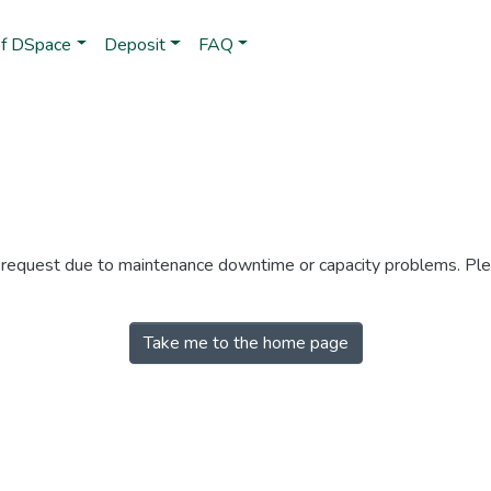
of DSpace
Deposit
FAQ
r request due to maintenance downtime or capacity problems. Plea
Take me to the home page