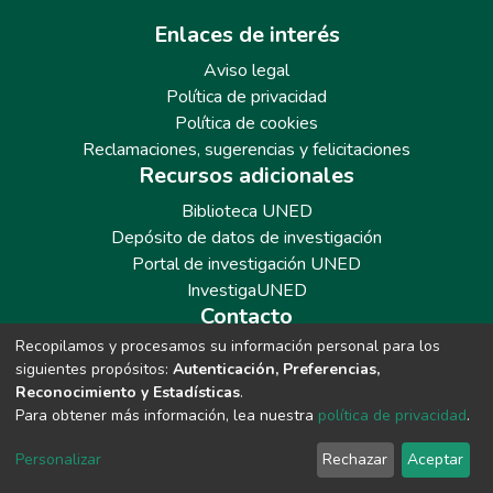
Enlaces de interés
Aviso legal
Política de privacidad
Política de cookies
Reclamaciones, sugerencias y felicitaciones
Recursos adicionales
Biblioteca UNED
Depósito de datos de investigación
Portal de investigación UNED
InvestigaUNED
Contacto
Recopilamos y procesamos su información personal para los
Teléfono: 913986562 / 6643 / 6633 / 8766
siguientes propósitos:
Autenticación, Preferencias,
Correo: repositoriobiblioteca@adm.uned.es
Reconocimiento y Estadísticas
.
Para obtener más información, lea nuestra
política de privacidad
.
Personalizar
Rechazar
Aceptar