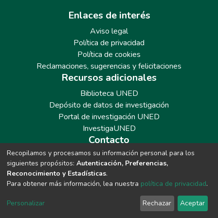
Enlaces de interés
Aviso legal
Política de privacidad
Política de cookies
Reclamaciones, sugerencias y felicitaciones
Recursos adicionales
Biblioteca UNED
Depósito de datos de investigación
Portal de investigación UNED
InvestigaUNED
Contacto
Recopilamos y procesamos su información personal para los
Teléfono: 913986562 / 6643 / 6633 / 8766
siguientes propósitos:
Autenticación, Preferencias,
Correo: repositoriobiblioteca@adm.uned.es
Reconocimiento y Estadísticas
.
Para obtener más información, lea nuestra
política de privacidad
.
Personalizar
Rechazar
Aceptar