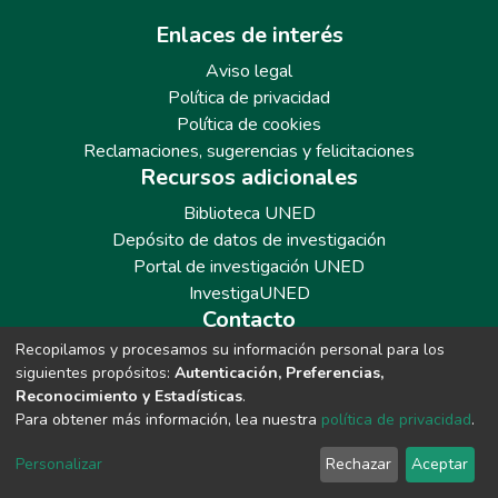
Enlaces de interés
Aviso legal
Política de privacidad
Política de cookies
Reclamaciones, sugerencias y felicitaciones
Recursos adicionales
Biblioteca UNED
Depósito de datos de investigación
Portal de investigación UNED
InvestigaUNED
Contacto
Recopilamos y procesamos su información personal para los
Teléfono: 913986562 / 6643 / 6633 / 8766
siguientes propósitos:
Autenticación, Preferencias,
Correo: repositoriobiblioteca@adm.uned.es
Reconocimiento y Estadísticas
.
Para obtener más información, lea nuestra
política de privacidad
.
Personalizar
Rechazar
Aceptar