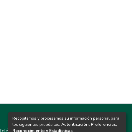
Recopilamos y procesamos su información personal para
Contacto
los siguientes propósitos:
Autenticación, Preferencias,
Teléfono: 913986562 / 6643 / 6633 / 8766
Reconocimiento y Estadísticas
.