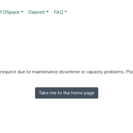
of DSpace
Deposit
FAQ
r request due to maintenance downtime or capacity problems. Plea
Take me to the home page