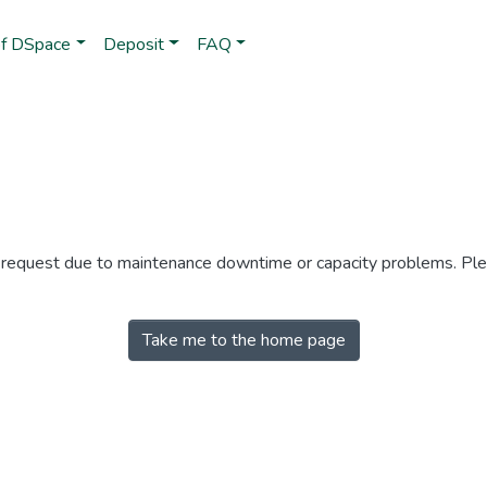
of DSpace
Deposit
FAQ
r request due to maintenance downtime or capacity problems. Plea
Take me to the home page