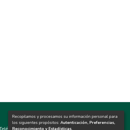
Recopilamos y procesamos su información personal para
Contacto
los siguientes propósitos:
Autenticación, Preferencias,
Teléfono: 913986562 / 6643 / 6633 / 8766
Reconocimiento y Estadísticas
.