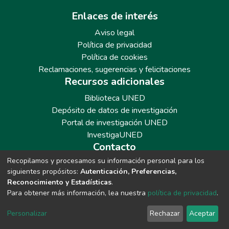
Enlaces de interés
Aviso legal
Política de privacidad
Política de cookies
Reclamaciones, sugerencias y felicitaciones
Recursos adicionales
Biblioteca UNED
Depósito de datos de investigación
Portal de investigación UNED
InvestigaUNED
Contacto
Recopilamos y procesamos su información personal para los
Teléfono: 913986562 / 6643 / 6633 / 8766
siguientes propósitos:
Autenticación, Preferencias,
Correo: repositoriobiblioteca@adm.uned.es
Reconocimiento y Estadísticas
.
Para obtener más información, lea nuestra
política de privacidad
.
Personalizar
Rechazar
Aceptar