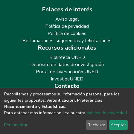
Enlaces de interés
Aviso legal
Política de privacidad
Política de cookies
Reclamaciones, sugerencias y felicitaciones
Recursos adicionales
Biblioteca UNED
Depósito de datos de investigación
Portal de investigación UNED
InvestigaUNED
Contacto
Recopilamos y procesamos su información personal para los
Teléfono: 913986562 / 6643 / 6633 / 8766
siguientes propósitos:
Autenticación, Preferencias,
Correo: repositoriobiblioteca@adm.uned.es
Reconocimiento y Estadísticas
.
Para obtener más información, lea nuestra
política de privacidad
.
Personalizar
Rechazar
Aceptar