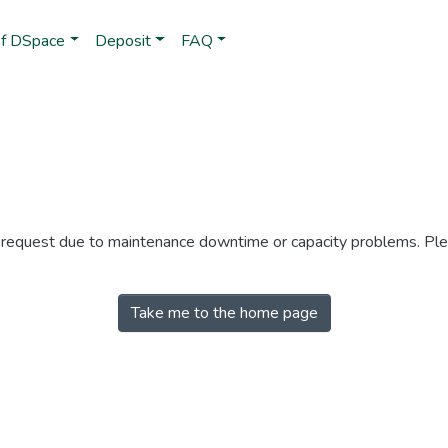
of DSpace
Deposit
FAQ
r request due to maintenance downtime or capacity problems. Plea
Take me to the home page