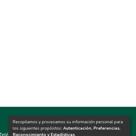
Recopilamos y procesamos su información personal para
Contacto
los siguientes propósitos:
Autenticación, Preferencias,
Teléfono: 913986562 / 6643 / 6633 / 8766
Reconocimiento y Estadísticas
.