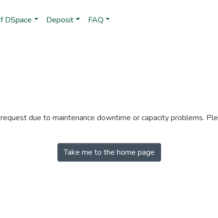
of DSpace
Deposit
FAQ
r request due to maintenance downtime or capacity problems. Plea
Take me to the home page