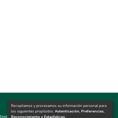
Recopilamos y procesamos su información personal para
Contacto
los siguientes propósitos:
Autenticación, Preferencias,
Teléfono: 913986562 / 6643 / 6633 / 8766
Reconocimiento y Estadísticas
.