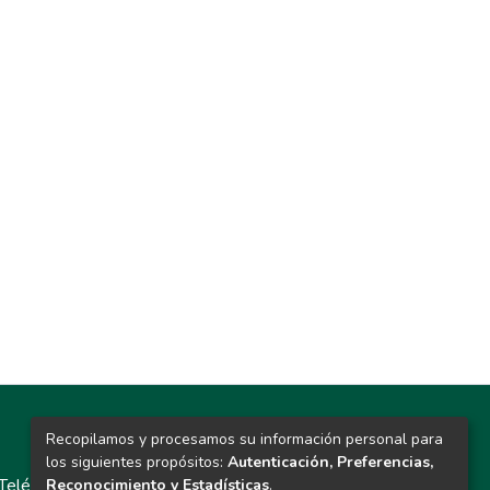
Recopilamos y procesamos su información personal para
Contacto
los siguientes propósitos:
Autenticación, Preferencias,
Teléfono: 913986562 / 6643 / 6633 / 8766
Reconocimiento y Estadísticas
.