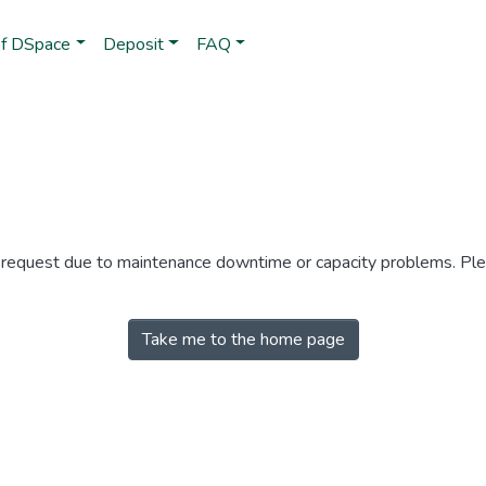
of DSpace
Deposit
FAQ
r request due to maintenance downtime or capacity problems. Plea
Take me to the home page