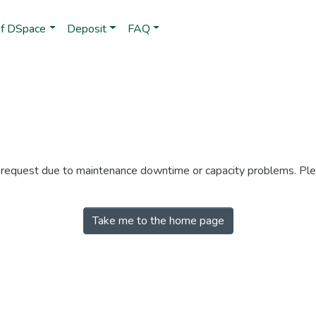
of DSpace
Deposit
FAQ
r request due to maintenance downtime or capacity problems. Plea
Take me to the home page