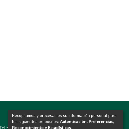
Recopilamos y procesamos su información personal para
Contacto
los siguientes propósitos:
Autenticación, Preferencias,
Teléfono: 913986562 / 6643 / 6633 / 8766
Reconocimiento y Estadísticas
.