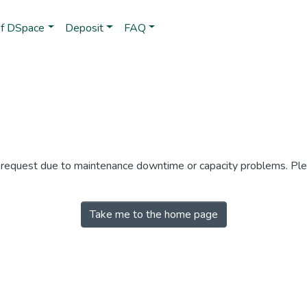
of DSpace
Deposit
FAQ
r request due to maintenance downtime or capacity problems. Plea
Take me to the home page