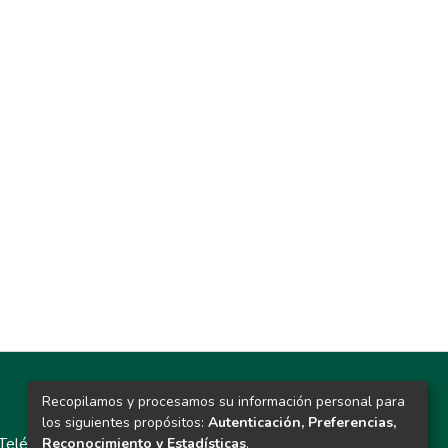
Recopilamos y procesamos su información personal para
Contacto
los siguientes propósitos:
Autenticación, Preferencias,
Teléfono: 913986562 / 6643 / 6633 / 8766
Reconocimiento y Estadísticas
.