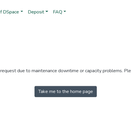
of DSpace
Deposit
FAQ
r request due to maintenance downtime or capacity problems. Plea
Take me to the home page