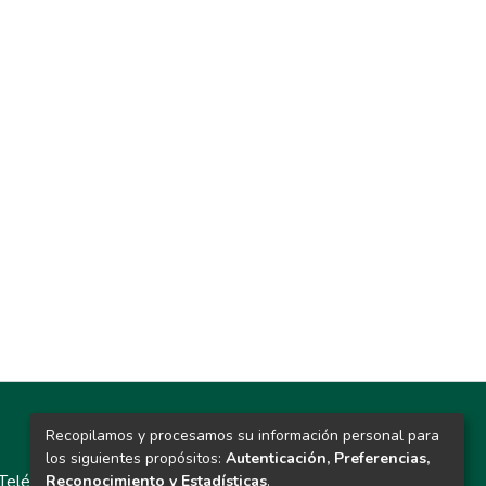
Recopilamos y procesamos su información personal para
Contacto
los siguientes propósitos:
Autenticación, Preferencias,
Teléfono: 913986562 / 6643 / 6633 / 8766
Reconocimiento y Estadísticas
.