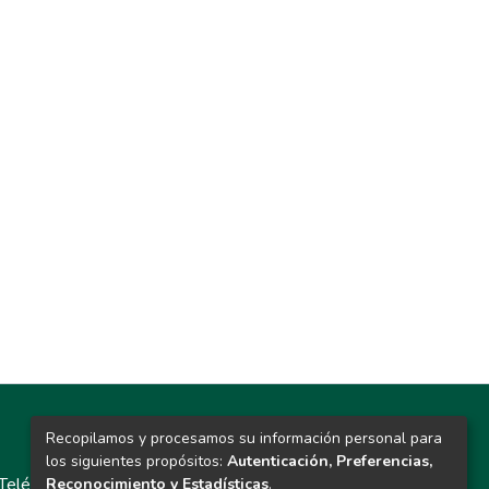
Recopilamos y procesamos su información personal para
Contacto
los siguientes propósitos:
Autenticación, Preferencias,
Teléfono: 913986562 / 6643 / 6633 / 8766
Reconocimiento y Estadísticas
.