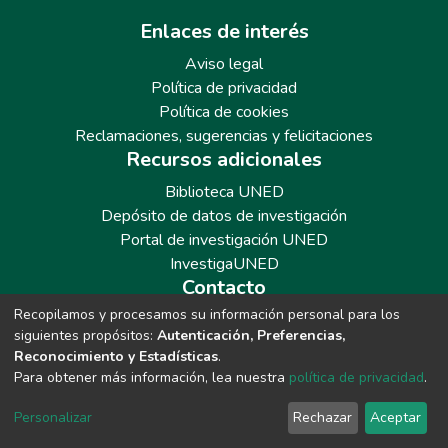
Enlaces de interés
Aviso legal
Política de privacidad
Política de cookies
Reclamaciones, sugerencias y felicitaciones
Recursos adicionales
Biblioteca UNED
Depósito de datos de investigación
Portal de investigación UNED
InvestigaUNED
Contacto
Recopilamos y procesamos su información personal para los
Teléfono: 913986562 / 6643 / 6633 / 8766
siguientes propósitos:
Autenticación, Preferencias,
Correo: repositoriobiblioteca@adm.uned.es
Reconocimiento y Estadísticas
.
Para obtener más información, lea nuestra
política de privacidad
.
Personalizar
Rechazar
Aceptar