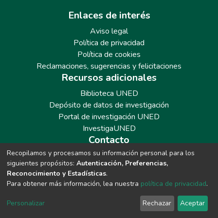
Enlaces de interés
Aviso legal
Política de privacidad
Política de cookies
Reclamaciones, sugerencias y felicitaciones
Recursos adicionales
Biblioteca UNED
Depósito de datos de investigación
Portal de investigación UNED
InvestigaUNED
Contacto
Recopilamos y procesamos su información personal para los
Teléfono: 913986562 / 6643 / 6633 / 8766
siguientes propósitos:
Autenticación, Preferencias,
Correo: repositoriobiblioteca@adm.uned.es
Reconocimiento y Estadísticas
.
Para obtener más información, lea nuestra
política de privacidad
.
Personalizar
Rechazar
Aceptar