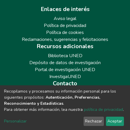
Enlaces de interés
Aviso legal
Política de privacidad
Política de cookies
Reclamaciones, sugerencias y felicitaciones
Recursos adicionales
Biblioteca UNED
Depósito de datos de investigación
Portal de investigación UNED
InvestigaUNED
Contacto
Recopilamos y procesamos su información personal para los
Teléfono: 913986562 / 6643 / 6633 / 8766
siguientes propósitos:
Autenticación, Preferencias,
Correo: repositoriobiblioteca@adm.uned.es
Reconocimiento y Estadísticas
.
Para obtener más información, lea nuestra
política de privacidad
.
Personalizar
Rechazar
Aceptar