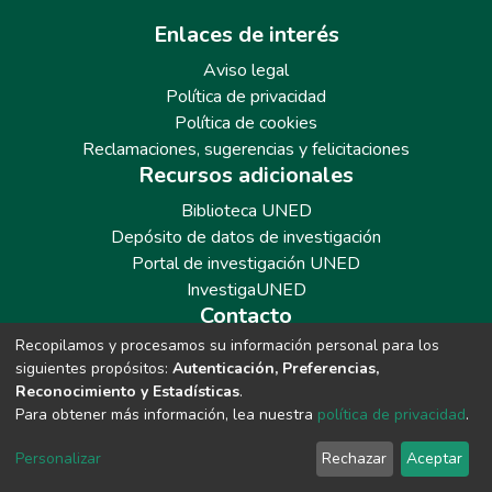
Enlaces de interés
Aviso legal
Política de privacidad
Política de cookies
Reclamaciones, sugerencias y felicitaciones
Recursos adicionales
Biblioteca UNED
Depósito de datos de investigación
Portal de investigación UNED
InvestigaUNED
Contacto
Recopilamos y procesamos su información personal para los
Teléfono: 913986562 / 6643 / 6633 / 8766
siguientes propósitos:
Autenticación, Preferencias,
Correo: repositoriobiblioteca@adm.uned.es
Reconocimiento y Estadísticas
.
Para obtener más información, lea nuestra
política de privacidad
.
Personalizar
Rechazar
Aceptar